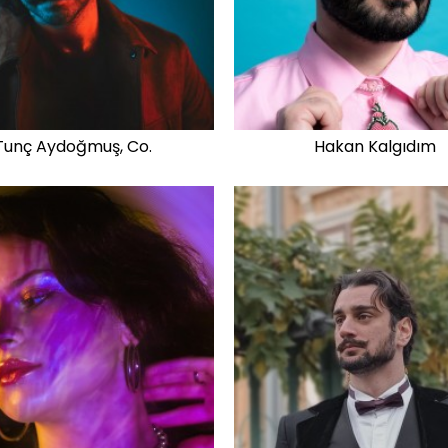
Tunç Aydoğmuş, Co.
Hakan Kalgıdım