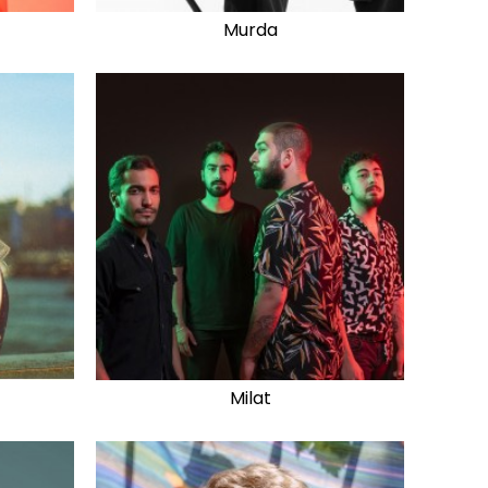
Murda
Milat