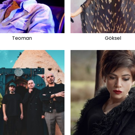
Teoman
Göksel