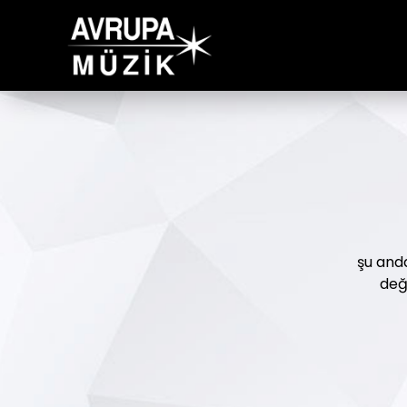
şu and
deği