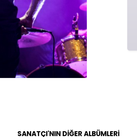
SANATÇI'NIN DIĞER ALBÜMLERI