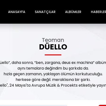
ANASAYFA
SANATÇILAR
ALBÜMLER
HABERLE
Teoman
DÜELLO
“düello”, daha sonra, “ben, zargana, deus ex machina” al
aynı temalara değindim bu şarkıda da.
hızla geçen zamanın, yaklaşan ölümün korkutuculuğu.
herkese göre değil. meraklısına bir şarkı.
ello", 24 Mayıs'ta Avrupa Müzik & Procekts etiketiyle yayı