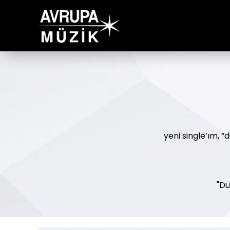
yeni single’ım, 
"Dü