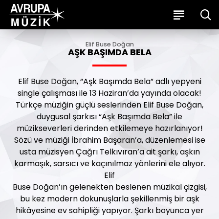
Elif Buse Doğan
AŞK BAŞIMDA BELA
Elif Buse Doğan, “Aşk Başımda Bela” adlı yepyeni
single çalışması ile 13 Haziran’da yayında olacak!
Türkçe müziğin güçlü seslerinden Elif Buse Doğan,
duygusal şarkısı “Aşk Başımda Bela” ile
müzikseverleri derinden etkilemeye hazırlanıyor!
Sözü ve müziği İbrahim Başaran’a, düzenlemesi ise
usta müzisyen Çağrı Telkıvıran’a ait şarkı, aşkın
karmaşık, sarsıcı ve kaçınılmaz yönlerini ele alıyor.
Elif
Buse Doğan’ın gelenekten beslenen müzikal çizgisi,
bu kez modern dokunuşlarla şekillenmiş bir aşk
hikâyesine ev sahipliği yapıyor. Şarkı boyunca yer