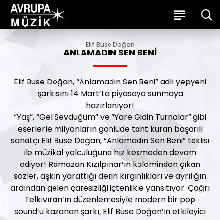
Elif Buse Doğan
ANLAMADIN SEN BENI
Elif Buse Doğan, “Anlamadın Sen Beni” adlı yepyeni
şarkısını 14 Mart’ta piyasaya sunmaya
hazırlanıyor!
“Yaş”, “Gel Sevduğum” ve “Yare Gidin Turnalar” gibi
eserlerle milyonların gönlüde taht kuran başarılı
sanatçı Elif Buse Doğan, “Anlamadın Sen Beni” teklisi
ile müzikal yolculuğuna hız kesmeden devam
ediyor! Ramazan Kızılpınar’ın kaleminden çıkan
sözler, aşkın yarattığı derin kırgınlıkları ve ayrılığın
ardından gelen çaresizliği içtenlikle yansıtıyor. Çağrı
Telkıvıran’ın düzenlemesiyle modern bir pop
sound’u kazanan şarkı, Elif Buse Doğan’ın etkileyici