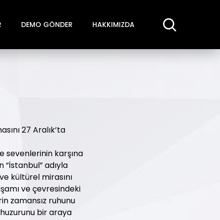
R
DEMO GÖNDER
HAKKIMIZDA
masını 27 Aralık’ta
e sevenlerinin karşına
n “İstanbul” adıyla
ve kültürel mirasını
tişamı ve çevresindeki
ehrin zamansız ruhunu
e huzurunu bir araya