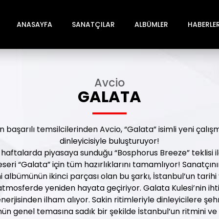
ANASAYFA
SANATÇILAR
ALBÜMLER
HABERLE
Avcio
GALATA
 başarılı temsilcilerinden Avcio, “Galata” isimli yeni çalış
dinleyicisiyle buluşturuyor!
 haftalarda piyasaya sunduğu “Bosphorus Breeze” teklisi il
eseri “Galata” için tüm hazırlıklarını tamamlıyor! Sanatçını
albümünün ikinci parçası olan bu şarkı, İstanbul’un tarihi 
 atmosferde yeniden hayata geçiriyor. Galata Kulesi’nin ih
nerjisinden ilham alıyor. Sakin ritimleriyle dinleyicilere ş
mün genel temasına sadık bir şekilde İstanbul’un ritmini v