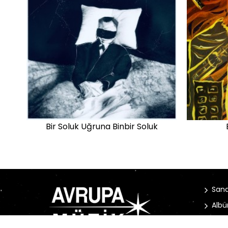
Bir Soluk Uğruna Binbir Soluk
Sana
Albü
Habe