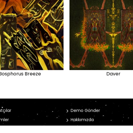
Bosphorus Breeze
Daver
tçılar
Demo Gönder
mler
Hakkımızda
rler
İletişim Bilgileri