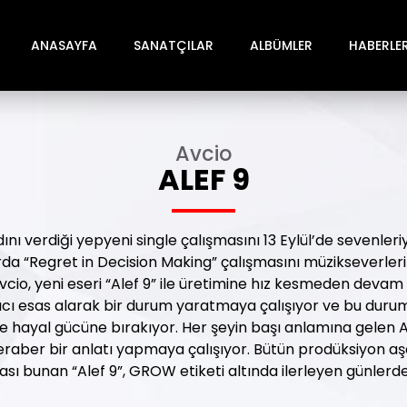
ANASAYFA
SANATÇILAR
ALBÜMLER
HABERLE
Avcio
ALEF 9
dını verdiği yepyeni single çalışmasını 13 Eylül’de sevenler
rda “Regret in Decision Making” çalışmasını müzikseverler
Avcio, yeni eseri “Alef 9” ile üretimine hız kesmeden devam 
ıcı esas alarak bir durum yaratmaya çalışıyor ve bu dur
e hayal gücüne bırakıyor. Her şeyin başı anlamına gelen 
beraber bir anlatı yapmaya çalışıyor. Bütün prodüksiyon a
ası bunan “Alef 9”, GROW etiketi altında ilerleyen günlerd