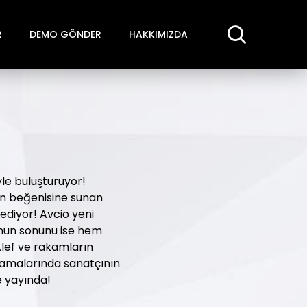
R
DEMO GÖNDER
HAKKIMIZDA
iyle buluşturuyor!
in beğenisine sunan
ediyor! Avcio yeni
umun sonunu ise hem
Alef ve rakamların
şamalarında sanatçının
e yayında!