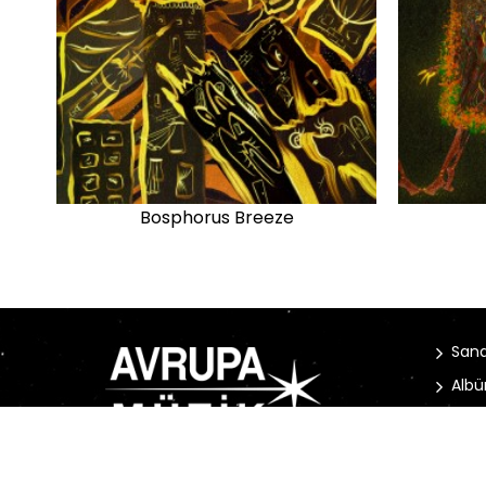
Bosphorus Breeze
Sana
Albü
Habe