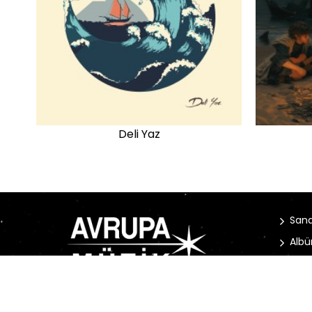
Deli Yaz
Sana
Albü
Habe