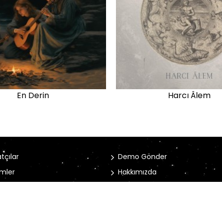
En Derin
Harcı Âlem
tçılar
Demo Gönder
mler
Hakkımızda
rler
İletişim Bilgileri
Avrupa Müzik © 2022 | Design Akhanis Medya