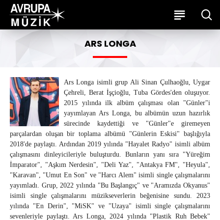
ARS LONGA
Ars Longa isimli grup Ali Sinan Çulhaoğlu, Uygar
Çehreli, Berat İşçioğlu, Tuba Gördes'den oluşuyor.
2015 yılında ilk albüm çalışması olan "Günler"i
yayımlayan Ars Longa, bu albümün uzun hazırlık
sürecinde kaydettiği ve "Günler"e giremeyen
parçalardan oluşan bir toplama albümü "Günlerin Eskisi" başlığıyla
2018'de paylaştı. Ardından 2019 yılında "Hayalet Radyo" isimli albüm
çalışmasını dinleyicileriyle buluşturdu. Bunların yanı sıra "Yüreğim
İmparator", "Aşkım Nerdesin", "Deli Yaz", "Antakya FM", "Heyula",
"Karavan", "Umut En Son" ve "Harcı Alem" isimli single çalışmalarını
yayımladı. Grup, 2022 yılında "Bu Başlangıç" ve "Aramızda Okyanus"
isimli single çalışmalarını müzikseverlerin beğenisine sundu. 2023
yılında "En Derin", "MiSK" ve "Uzaya" isimli single çalışmalarını
sevenleriyle paylaştı. Ars Longa, 2024 yılında "Plastik Ruh Bebek"