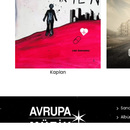
Kaplan
Sana
Albü
Habe