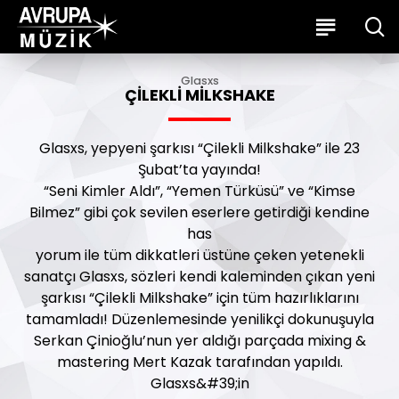
Glasxs
ÇILEKLI MILKSHAKE
Glasxs, yepyeni şarkısı “Çilekli Milkshake” ile 23
Şubat’ta yayında!
“Seni Kimler Aldı”, “Yemen Türküsü” ve “Kimse
Bilmez” gibi çok sevilen eserlere getirdiği kendine
has
yorum ile tüm dikkatleri üstüne çeken yetenekli
sanatçı Glasxs, sözleri kendi kaleminden çıkan yeni
şarkısı “Çilekli Milkshake” için tüm hazırlıklarını
tamamladı! Düzenlemesinde yenilikçi dokunuşuyla
Serkan Çinioğlu’nun yer aldığı parçada mixing &
mastering Mert Kazak tarafından yapıldı.
Glasxs&#39;in