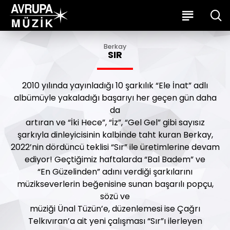
Berkay
SIR
2010 yılında yayınladığı 10 şarkılık “Ele İnat” adlı
albümüyle yakaladığı başarıyı her geçen gün daha
da
artıran ve “İki Hece”, “İz”, “Gel Gel” gibi sayısız
şarkıyla dinleyicisinin kalbinde taht kuran Berkay,
2022’nin dördüncü teklisi “Sır” ile üretimlerine devam
ediyor! Geçtiğimiz haftalarda “Bal Badem” ve
“En Güzelinden” adını verdiği şarkılarını
müzikseverlerin beğenisine sunan başarılı popçu,
sözü ve
müziği Ünal Tüzün’e, düzenlemesi ise Çağrı
Telkıvıran’a ait yeni çalışması “Sır”ı ilerleyen