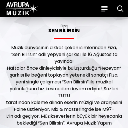
Fiza
SEN BILIRSIN
Müzik dünyasının dikkat çeken isimlerinden Fiza,
“Sen Bilirsin” adlı yepyeni şarkısı ile 16 Ağustos’ta
yayında!
Haftalar önce dinleyicisiyle buluşturduğu “Hezeyan”
şarkısı ile beğeni toplayan yetenekli sanatçı Fiza,
yeni single çalışması “Sen Bilirsin” ile müzikal
yolculuğuna hız kesmeden devam ediyor! Sözleri
TUTU
tarafından kaleme alınan eserin müziği ve aranjesini
Poine üstleniyor. Mix & mastering’de ise M97-
L’in adı geçiyor. Müzikseverlerin büyük bir heyecanla
beklediği “Sen Bilirsin”, Avrupa Müzik Yapım