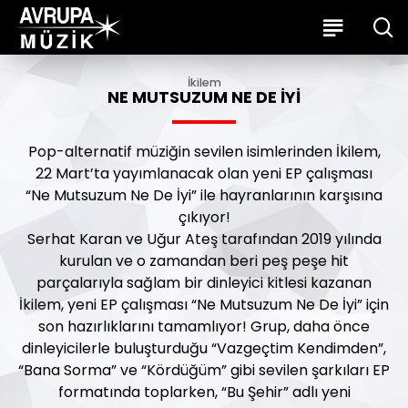
İkilem
NE MUTSUZUM NE DE İYI
Pop-alternatif müziğin sevilen isimlerinden İkilem,
22 Mart’ta yayımlanacak olan yeni EP çalışması
“Ne Mutsuzum Ne De İyi” ile hayranlarının karşısına
çıkıyor!
Serhat Karan ve Uğur Ateş tarafından 2019 yılında
kurulan ve o zamandan beri peş peşe hit
parçalarıyla sağlam bir dinleyici kitlesi kazanan
İkilem, yeni EP çalışması “Ne Mutsuzum Ne De İyi” için
son hazırlıklarını tamamlıyor! Grup, daha önce
dinleyicilerle buluşturduğu “Vazgeçtim Kendimden”,
“Bana Sorma” ve “Kördüğüm” gibi sevilen şarkıları EP
formatında toplarken, “Bu Şehir” adlı yeni