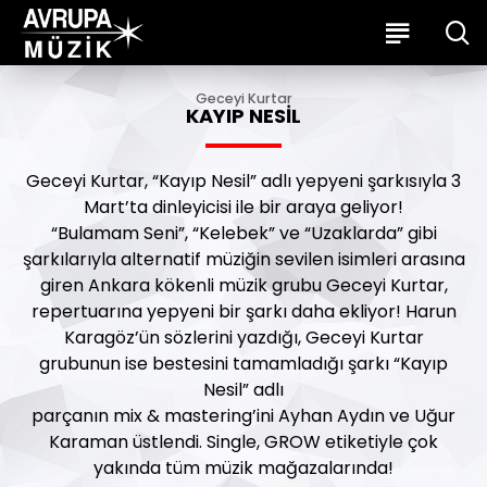
Geceyi Kurtar
KAYIP NESIL
Geceyi Kurtar, “Kayıp Nesil” adlı yepyeni şarkısıyla 3
Mart’ta dinleyicisi ile bir araya geliyor!
“Bulamam Seni”, “Kelebek” ve “Uzaklarda” gibi
şarkılarıyla alternatif müziğin sevilen isimleri arasına
giren Ankara kökenli müzik grubu Geceyi Kurtar,
repertuarına yepyeni bir şarkı daha ekliyor! Harun
Karagöz’ün sözlerini yazdığı, Geceyi Kurtar
grubunun ise bestesini tamamladığı şarkı “Kayıp
Nesil” adlı
parçanın mix & mastering’ini Ayhan Aydın ve Uğur
Karaman üstlendi. Single, GROW etiketiyle çok
yakında tüm müzik mağazalarında!