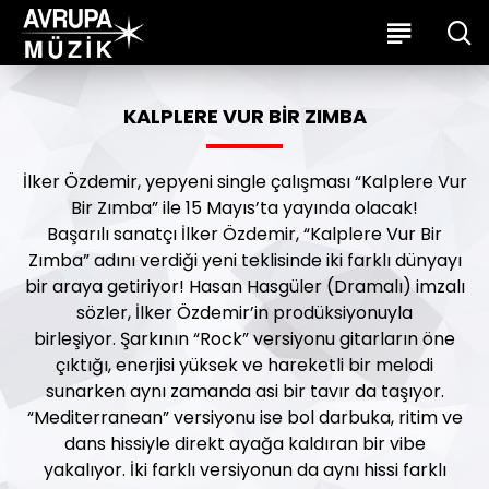
KALPLERE VUR BIR ZIMBA
İlker Özdemir, yepyeni single çalışması “Kalplere Vur
Bir Zımba” ile 15 Mayıs’ta yayında olacak!
Başarılı sanatçı İlker Özdemir, “Kalplere Vur Bir
Zımba” adını verdiği yeni teklisinde iki farklı dünyayı
bir araya getiriyor! Hasan Hasgüler (Dramalı) imzalı
sözler, İlker Özdemir’in prodüksiyonuyla
birleşiyor. Şarkının “Rock” versiyonu gitarların öne
çıktığı, enerjisi yüksek ve hareketli bir melodi
sunarken aynı zamanda asi bir tavır da taşıyor.
“Mediterranean” versiyonu ise bol darbuka, ritim ve
dans hissiyle direkt ayağa kaldıran bir vibe
yakalıyor. İki farklı versiyonun da aynı hissi farklı