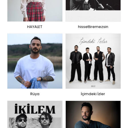
HAYALET
hissettiremezsin
Rüya
İçimdeki İzler