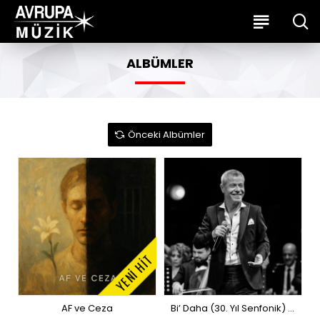
ALBÜMLER
Önceki Albümler
YENİ HİT
AF ve Ceza
Bi’ Daha (30. Yıl Senfonik) - Live