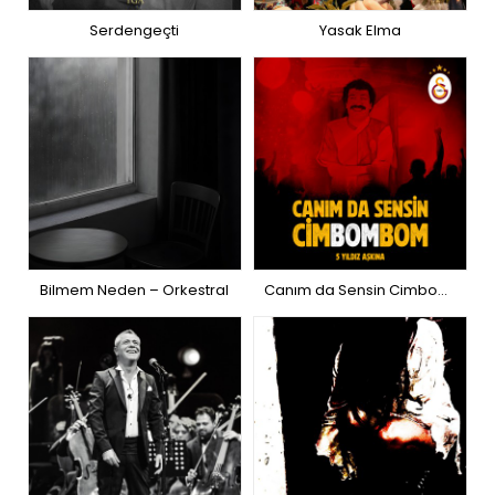
Serdengeçti
Yasak Elma
Bilmem Neden – Orkestral
Canım da Sensin Cimbombom (5 Yıldız Aşkına)