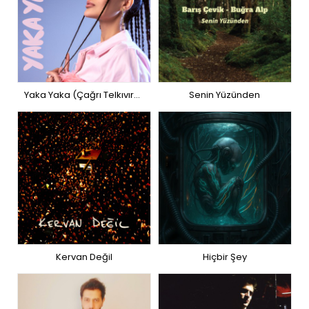
Yaka Yaka (Çağrı Telkıvıran Versiyon)
Senin Yüzünden
Kervan Değil
Hiçbir Şey