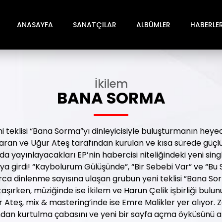
ANASAYFA
SANATÇILAR
ALBÜMLER
HABERLE
İkilem
BANA SORMA
i teklisi “Bana Sorma”yı dinleyicisiyle buluşturmanın heye
aran ve Uğur Ateş tarafından kurulan ve kısa sürede güçlü b
da yayınlayacakları EP’nin habercisi niteliğindeki yeni sin
ya girdi! “Kaybolurum Gülüşünde”, “Bir Sebebi Var” ve “Bu 
arca dinlenme sayısına ulaşan grubun yeni teklisi ”Bana So
taşırken, müziğinde ise İkilem ve Harun Çelik işbirliği bulun
teş, mix & mastering’inde ise Emre Malikler yer alıyor. 
ından kurtulma çabasını ve yeni bir sayfa açma öyküsünü