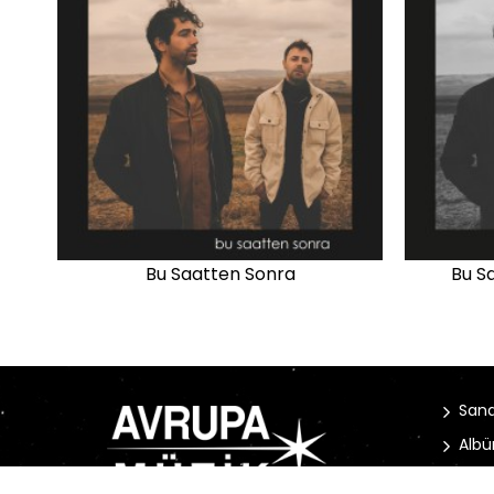
Bu Saatten Sonra
Bu S
Sana
Albü
Habe