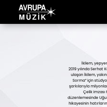
İkilem, yepyen
2019 yılında Serhat K
ulaşan İkilem, yakın
Sorma” için stüdyo
şarkılarıyla milyonl
Çelik imzası 
düzenlemesinde Uğur A
hikayesinin hatırlar