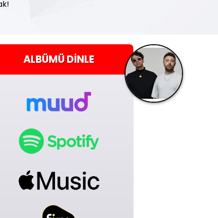
ak!
ALBÜMÜ
DINLE