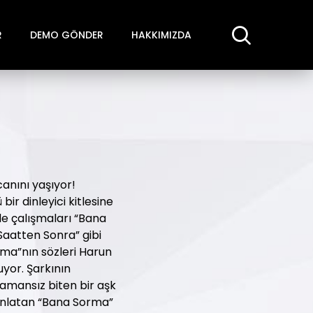
R
DEMO GÖNDER
HAKKIMIZDA
canını yaşıyor!
ir dinleyici kitlesine
gle çalışmaları “Bana
Saatten Sonra” gibi
rma”nın sözleri Harun
uyor. Şarkının
Zamansız biten bir aşk
 anlatan “Bana Sorma”