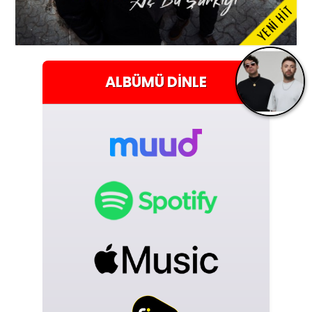
YENİ HİT
ALBÜMÜ
DINLE