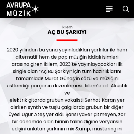
İkilem
AÇ BU ŞARKIYI
2020 yılından bu yana yayınladıkları şarkılar ile hem
alternatif hem de pop müziğin iddialı isimleri
arasına giren İkilem, 2023’te yayınlayacakları ilk
single olan “Aç Bu Şarkıyı” için tüm hazırlıklarını
tamamladı! Murat Güneş’in sözü ve müziğini
üstlendiği parçanın düzenlemesi İkilem’e ait. Akustik
ve
elektrik gitarda grubun vokalisti Serhat Karan yer
alırken synth ve tuşlu çalgılarda grubun bir diğer
üyesi Uğur Ateş yer aldı. Şansı yaver gitmeyen, zor
bir dönemde olan birinin talihsizliğine veryansın
edişini anlatan şarkının mix &amp; mastering’ini