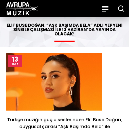
ELIF BUSE DOĞAN, “AŞK BAŞIMDA BELA” ADLI YEPYENI
SINGLE ÇALIŞMASI ILE 13 HAZIRAN’DA YAYINDA
OLACAK!
13
Haz
Türkçe müziğin güçlü seslerinden Elif Buse Doğan,
duygusal şarkısı “Aşk Başımda Bela” ile