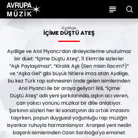
Aydilge
İÇIME DÜŞTÜ ATEŞ
Aydilge ve Anıl Piyancı’dan dinleyicilerine unutulmaz
bir düet: “İçime Düştü Ateş”, 11 Ekim’de sizlerle!
“Aşk Paylaşılmaz”, “Kiralık Aşk (Sen misin İlacım?)”
ve “Aşka Gel” gibi büyük hitlere imza atan Aydilge,
bu kez Türk rap sahnesinin önde gelen isimlerinden
Anıl Piyancı ile bir araya geliyor! İkili, “İçime
Düştü Ateş” adlı yeni şarkılarında, aşkın acı veren,
can yakıcı yönünü müzikal bir dille anlatıyor.
Şarkının sözleri her iki sanatçının da ortak imzasını
taşırken, popun duygusal yoğunluğu rap müziğin
isyankar ruhuyla harmanlanıyor. Aranjesi yeni neslin
başarılı isimlerinden Ozan Sarıboğa'ya emanet