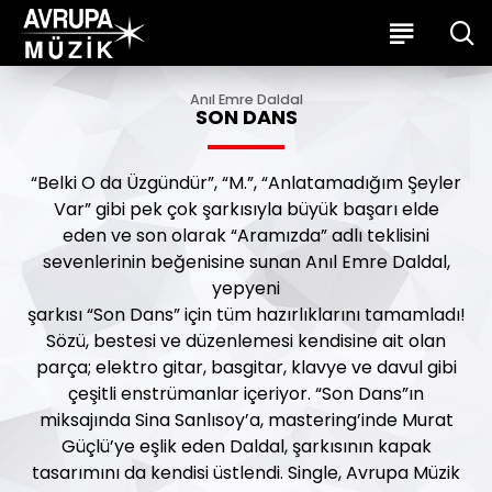
Anıl Emre Daldal
SON DANS
“Belki O da Üzgündür”, “M.”, “Anlatamadığım Şeyler
Var” gibi pek çok şarkısıyla büyük başarı elde
eden ve son olarak “Aramızda” adlı teklisini
sevenlerinin beğenisine sunan Anıl Emre Daldal,
yepyeni
şarkısı “Son Dans” için tüm hazırlıklarını tamamladı!
Sözü, bestesi ve düzenlemesi kendisine ait olan
parça; elektro gitar, basgitar, klavye ve davul gibi
çeşitli enstrümanlar içeriyor. “Son Dans”ın
miksajında Sina Sanlısoy’a, mastering’inde Murat
Güçlü’ye eşlik eden Daldal, şarkısının kapak
tasarımını da kendisi üstlendi. Single, Avrupa Müzik