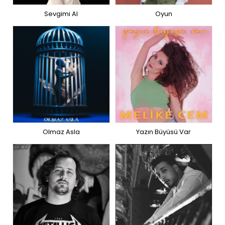
Sevgimi Al
Oyun
Olmaz Asla
Yazın Büyüsü Var