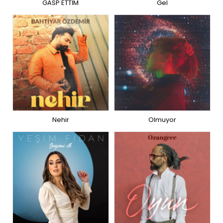
GASP ETTİM
Gel
Nehir
Olmuyor