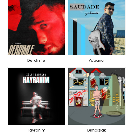
Derdimle
Yabancı
Hayranım
Dımdızlak