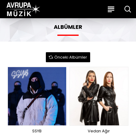
ALBÜMLER
Önceki Albümler
SSYB
Vedan Ağır