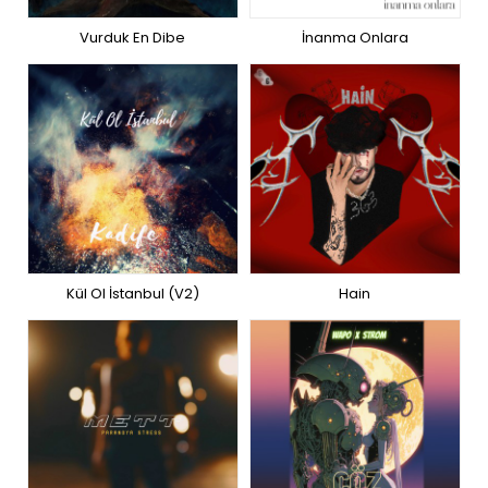
Vurduk En Dibe
İnanma Onlara
Kül Ol İstanbul (V2)
Hain