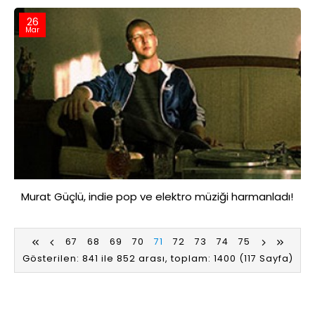
26
Mar
Murat Güçlü, indie pop ve elektro müziği harmanladı!
67
68
69
70
71
72
73
74
75
Gösterilen: 841 ile 852 arası, toplam: 1400 (117 Sayfa)