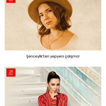
Mar
Şenceylik’ten yepyeni çalışma!
26
Mar