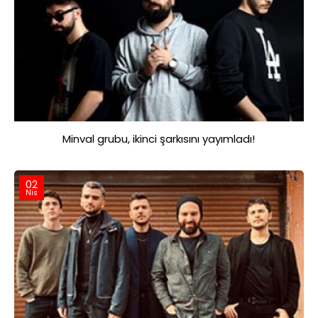
Minval grubu, ikinci şarkısını yayımladı!
02
Nis