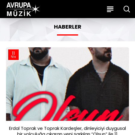
HABERLER
11
Nis
Erdal Toprak ve Toprak Kardeşler, dinleyiciyi duygusal
bir yolculuğa çıkaran yeni şarkıları “Olsun” ile 11