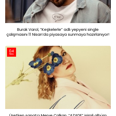
Burak Varol, “Keşkelerle” adlı yepyeni single
çalışmasını 11 Nisan’da piyasaya sunmaya hazırlanıyor!
04
Nis
Üretken sanatçı Merve Çalkan, “AZADE” isimli albüm