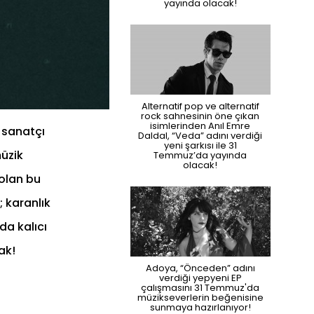
yayında olacak!
Alternatif pop ve alternatif
rock sahnesinin öne çıkan
isimlerinden Anıl Emre
ı sanatçı
Daldal, “Veda” adını verdiği
yeni şarkısı ile 31
müzik
Temmuz’da yayında
olacak!
 olan bu
; karanlık
da kalıcı
ak!
Adoya, “Önceden” adını
verdiği yepyeni EP
çalışmasını 31 Temmuz'da
müzikseverlerin beğenisine
sunmaya hazırlanıyor!