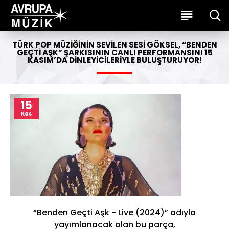
TÜRK POP MÜZIĞININ SEVILEN SESI GÖKSEL, “BENDEN
GEÇTI AŞK” ŞARKISININ CANLI PERFORMANSINI 15
KASIM’DA DINLEYICILERIYLE BULUŞTURUYOR!
15
Kas
“Benden Geçti Aşk - Live (2024)” adıyla
yayımlanacak olan bu parça,