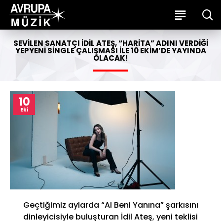
SEVILEN SANATÇI İDIL ATEŞ, “HARITA” ADINI VERDIĞI
YEPYENI SINGLE ÇALIŞMASI ILE 10 EKIM’DE YAYINDA
OLACAK!
10
Eki
Geçtiğimiz aylarda “Al Beni Yanına” şarkısını
dinleyicisiyle buluşturan İdil Ateş, yeni teklisi