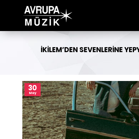
İKILEM’DEN SEVENLERINE YEP
30
May