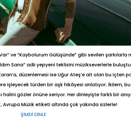
 Var” ve “Kaybolurum Gülüşünde” gibi sevilen şarkılarla 
ldım Sana” adlı yepyeni teklisini müzikseverlerle buluş
 Karan’a, düzenlemesi ise Uğur Ateş’e ait olan bu içten 
re işleyecek türden bir aşk hikâyesi anlatıyor. İkilem, bu
halini gözler önüne seriyor. Her dinleyişte farklı bir an
 Avrupa Müzik etiketi altında çok yakında sizlerle!
ŞİMDİ DİNLE