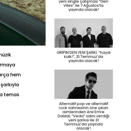
yeni single çalışması “Geri
Vites” ile 7 Ağustos’ta
yayında olacak!
GRİPİN’DEN YENİ ŞARKI: “haydi
müzik
kalk!”, 31 Temmuz’da
yayında olacak!
turmaya
parça hem
 şarkıyla
ıya temas
Alternatif pop ve alternatif
rock sahnesinin öne çıkan
isimlerinden Anıl Emre
Daldal, “Veda” adını verdiği
yeni şarkısı ile 31
Temmuz’da yayında
olacak!