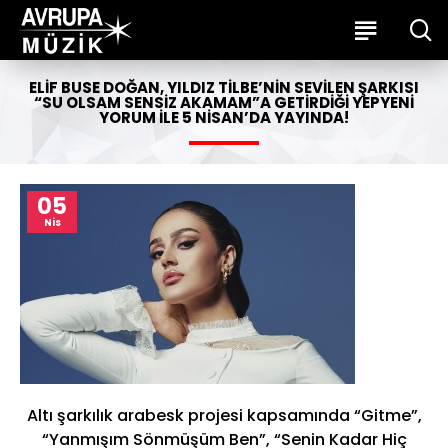
ELIF BUSE DOĞAN, YILDIZ TILBE’NIN SEVILEN ŞARKISI
“SU OLSAM SENSIZ AKAMAM”A GETIRDIĞI YEPYENI
YORUM ILE 5 NISAN’DA YAYINDA!
05
Nis
Altı şarkılık arabesk projesi kapsamında “Gitme”,
“Yanmışım Sönmüşüm Ben”, “Senin Kadar Hiç