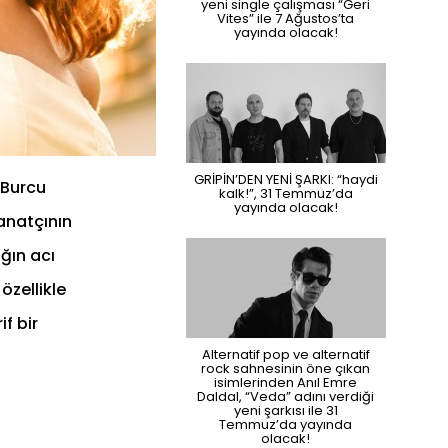
yeni single çalışması “Geri
Vites” ile 7 Ağustos’ta
yayında olacak!
GRİPİN’DEN YENİ ŞARKI: “haydi
 Burcu
kalk!”, 31 Temmuz’da
yayında olacak!
sanatçının
ığın acı
özellikle
f bir
Alternatif pop ve alternatif
rock sahnesinin öne çıkan
isimlerinden Anıl Emre
Daldal, “Veda” adını verdiği
yeni şarkısı ile 31
Temmuz’da yayında
olacak!