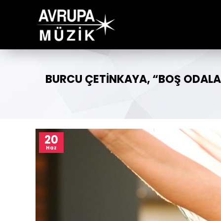
BURCU ÇETINKAYA, “BOŞ ODALAR”
20
Haz