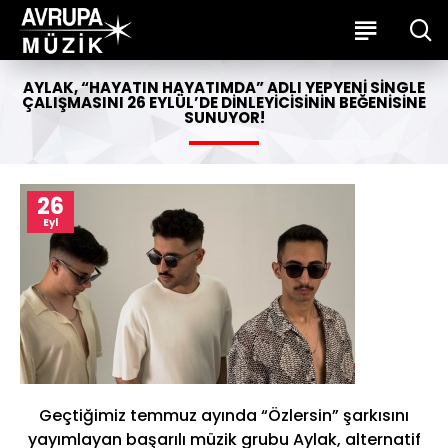
AYLAK, “HAYATIN HAYATIMDA” ADLI YEPYENI SINGLE
ÇALIŞMASINI 26 EYLÜL’DE DINLEYICISININ BEĞENISINE
SUNUYOR!
26
Eyl
Geçtiğimiz temmuz ayında “Özlersin” şarkısını
yayımlayan başarılı müzik grubu Aylak, alternatif