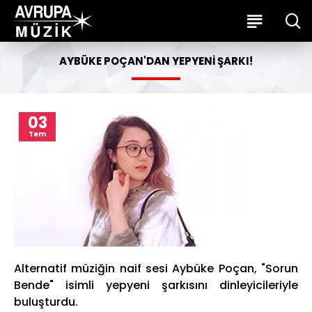
AYBÜKE POÇAN'DAN YEPYENI ŞARKI!
03
Tem
Alternatif müziğin naif sesi Aybüke Poçan, "Sorun
Bende" isimli yepyeni şarkısını dinleyicileriyle
buluşturdu.